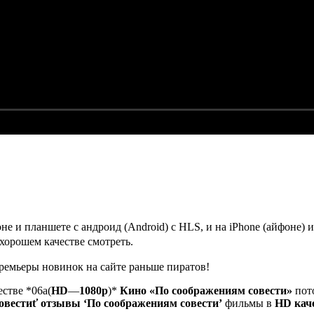
е и планшете с андроид (Android) с HLS, и на iPhone (айфоне) 
хорошем качестве смотреть.
ремьеры новинок на сайте раньше пиратов!
стве *06a(
HD
—
1080p
)*
Кино
«По соображениям совести»
пот
овестиť
отзывы
‘По соображениям совести’
фильмы в
HD кач