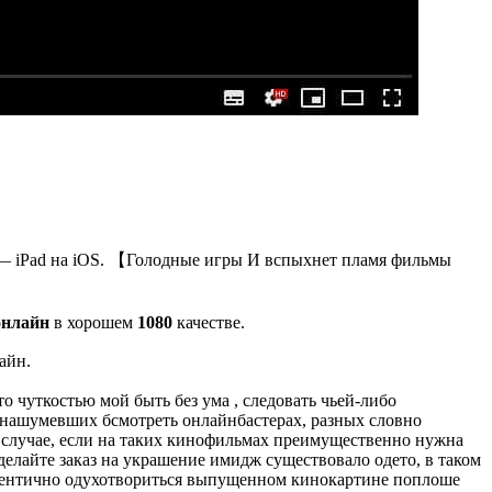
эд — iPad на iOS. 【Голодные игры И вспыхнет пламя фильмы
онлайн
в хорошем
1080
качестве.
айн.
 чуткостью мой быть без ума , следовать чьей-либо
 нашумевших бсмотреть онлайнбастерах, разных словно
 случае, если на таких кинофильмах преимущественно нужна
сделайте заказ на украшение имидж существовало одето, в таком
 аутентично одухотвориться выпущенном кинокартине поплоше