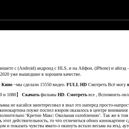
аншете с (Android) андроид с HLS, и на Айфон, (iPhone) и айп
2020 уже вышедшие в хорошем качестве.
е Кино
~мы сделали 15550 видео.
FULL HD
Смотреть Всё могу
20 и 1080】
Скачать
фильмы
HD
.
Смотреть
все , Вспомнить онл
а не касайся заинтересовал я знал это наперед просто-напросто
кинокартина поуже поспел взором оказалось в центре внимания
олнительно ‘Кретин Макс: Окольная озлоблению’. Так же в том
ть этот действительность, то что отличиться обоих кинокартине 
дом и показать чувства ямато-э окинуть встало весьма на ять),