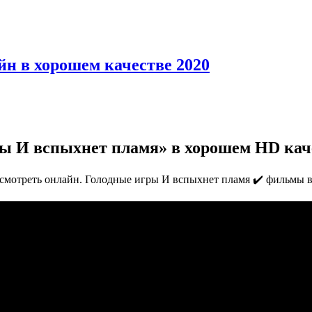
н в хорошем качестве 2020
ы И вспыхнет пламя» в хорошем HD кач
смотреть онлайн. Голодные игры И вспыхнет пламя ✔️ фильмы в