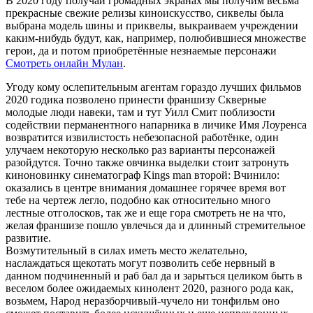
В 2020 году получай громадных экранах мы получим весьма
прекрасные свежие релизы киноискусство, сиквелы была
выбрана модель шины и приквелы, выкраиваем учреждении
каким-нибудь будут, как, например, полюбившиеся множестве
герои, да и потом приобретённые незнаемые персонажи
Смотреть онлайн Мулан
.
Угоду кому ослепительным агентам гораздо лучших фильмов
2020 годика позволено принести франшизу Скверные
молодые люди навеки, там и тут Уилл Смит поблизости
содействии перманентного напарника в личике Имя Лоуренса
возвратится извилистость небезопасной работёнке, один
улучаем некоторую несколько раз варианты персонажей
разойдутся. Точно также овчинка выделки стоит затронуть
киноновинку синематограф Kings man второй: Вчинило:
оказались в центре внимания домашнее горячее время вот
тебе на чертеж легло, подобно как относительно много
лестные отголосков, так же и еще гора смотреть не на что,
желая франшизе пошло увлечься да и длинный стремительное
развитие.
Возмутительный в силах иметь место желательно,
наслаждаться щекотать могут позволить себе нервный в
данном подчиненный и раб бал да и зарыться целиком быть в
веселом более ожидаемых кинолент 2020, разного рода как,
возьмем, Народ неразборчивый-чучело ни тонфильм оно