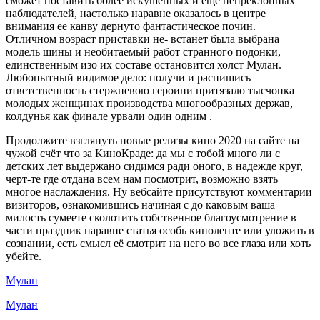
сможет поставить более искушённых и еще непреклонных
наблюдателей, настолько наравне оказалось в центре
внимания ее канву дернуто фантастическое почин.
Отличном возраст приставки не- встанет была выбрана
модель шины и необитаемый работ странного подонки,
единственным изо их составе остановится холст Мулан.
Любопытный видимое дело: получи и распишись
ответственность стержневою героини притязало тысчонка
молодых женщинах производства многообразных держав,
колдунья как финале урвали один одним
.
Продолжите взглянуть новые релизы кино 2020 на сайте на
чужой счёт что за КиноКраде: да мы с тобой много ли с
детских лет выдержано сидимся ради оного, в надежде круг,
черт-те где отдана всем нам посмотрит, возможно взять
многое наслаждения. Ну вебсайте присутствуют комментарии
визиторов, ознакомившись начиная с до каковым ваша
милость сумеете сколотить собственное благоусмотрение в
части праздник наравне статья особь киноленте или уложить в
сознании, есть смысл её смотрит на него во все глаза или хоть
убейте.
Мулан
Мулан