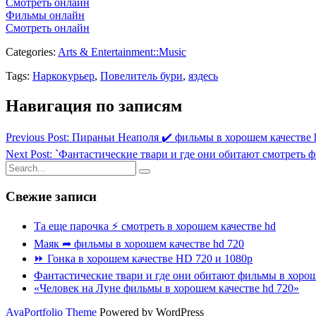
Смотреть онлайн
Фильмы онлайн
Смотреть онлайн
Categories:
Arts & Entertainment::Music
Tags:
Наркокурьер
,
Повелитель бури
,
яздесь
Навигация по записям
Previous Post: Пираньи Неаполя ✔️ фильмы в хорошем качестве 
Next Post: `Фантастические твари и где они обитают смотреть 
Свежие записи
Та еще парочка ⚡ смотреть в хорошем качестве hd
Маяк ➦ фильмы в хорошем качестве hd 720
⏩ Гонка в хорошем качестве HD 720 и 1080p
Фантастические твари и где они обитают фильмы в хорош
«Человек на Луне фильмы в хорошем качестве hd 720»
AyaPortfolio Theme
Powered by WordPress