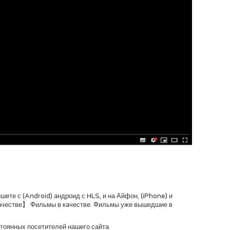
те с (Android) андроид с HLS, и на Айфон, (iPhone) и
качестве】 Фильмы в качестве. Фильмы уже вышедшие в
стоянных посетителей нашего сайта.