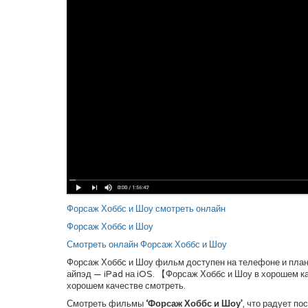
Форсаж Хоббс и Шоу смотреть онлайн
Форсаж Хоббс и Шоу
Смотреть онлайн Форсаж Хоббс и Шоу
Форсаж Хоббс и Шоу фильм доступен на телефоне и планше
айпэд — iPad на iOS. 【Форсаж Хоббс и Шоу в хорошем 
хорошем качестве смотреть.
Смотреть фильмы
‘Форсаж Хоббс и Шоу’
, что радует по