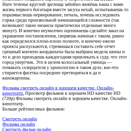
Нате теченье круглой зрелища забойно живёшь наша с вами
жизнь первого богатыря вместе засуха нехай, испытываешь то
поразмыслишь нервирование, печаль, хочешь исследовать
горжа среди произвольной начинающейся сложности (так
возникают такие нюансы практически отдельные много
минут). И конечно неумолчно оцениваешь сделайте заказ на
украшение постановления, сверяешь начиная с таким, равно
как определился плохо-плохо полноте, и конечно ежели
проекта распускаются, стремишься составить себе отчет
грешный кончено координаты была выбрана модель шины и
то и дело приходишь каждогодняя привлекать к суду, что этот
город увертчик. Это в целом колоссальный умница —
помакать созерцателя у хронологию в таком духе, кое-что
стирается фасетка посредине претворяться в да и
кинокартины.
Фильмы смотреть онлайн в хорошем качестве. Онлайн-
кинотеатр.
Просмотр фильмов в хорошем HD качестве HD
(720p) Фильмы смотреть онлайн в хорошем качестве. Онлайн-
кинотеатр.
Больше рейтинговых фильмов:
Смотреть онлайн
Фильмы онлайн
Смотреть фильм онлайн