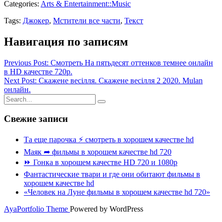
Categories:
Arts & Entertainment::Music
Tags:
Джокер
,
Мстители все части
,
Текст
Навигация по записям
Previous Post: Смотреть На пятьдесят оттенков темнее онлайн
в HD качестве 720p.
Next Post: Скажене весілля. Скажене весілля 2 2020. Mulan
онлайн.
Свежие записи
Та еще парочка ⚡ смотреть в хорошем качестве hd
Маяк ➦ фильмы в хорошем качестве hd 720
⏩ Гонка в хорошем качестве HD 720 и 1080p
Фантастические твари и где они обитают фильмы в
хорошем качестве hd
«Человек на Луне фильмы в хорошем качестве hd 720»
AyaPortfolio Theme
Powered by WordPress