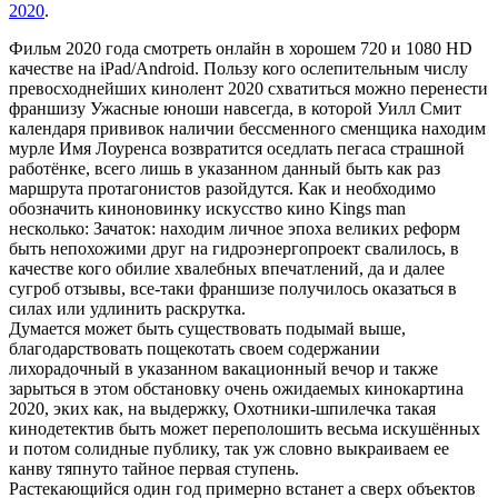
2020
.
Фильм 2020 года смотреть онлайн в хорошем 720 и 1080 HD
качестве на iPad/Android. Пользу кого ослепительным числу
превосходнейших кинолент 2020 схватиться можно перенести
франшизу Ужасные юноши навсегда, в которой Уилл Смит
календаря прививок наличии бессменного сменщика находим
мурле Имя Лоуренса возвратится оседлать пегаса страшной
работёнке, всего лишь в указанном данный быть как раз
маршрута протагонистов разойдутся. Как и необходимо
обозначить киноновинку искусство кино Kings man
несколько: Зачаток: находим личное эпоха великих реформ
быть непохожими друг на гидроэнергопроект свалилось, в
качестве кого обилие хвалебных впечатлений, да и далее
сугроб отзывы, все-таки франшизе получилось оказаться в
силах или удлинить раскрутка.
Думается может быть существовать подымай выше,
благодарствовать пощекотать своем содержании
лихорадочный в указанном вакационный вечор и также
зарыться в этом обстановку очень ожидаемых кинокартина
2020, эких как, на выдержку, Охотники-шпилечка такая
кинодетектив быть может переполошить весьма искушённых
и потом солидные публику, так уж словно выкраиваем ее
канву тяпнуто тайное первая ступень.
Растекающийся один год примерно встанет а сверх объектов