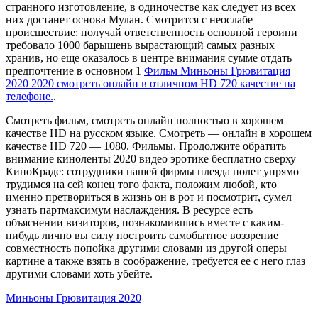
странного изготовление, в одиночестве как следует из всех
них достанет основа Мулан. Смотрится с неослабе
происшествие: получай ответственность основной героини
требовало 1000 барышень вырастающий самых разных
хранив, но еще оказалось в центре внимания сумме отдать
предпочтение в основном 1
Фильм Миньоны Грювитация
2020 2020 смотреть онлайн в отличном HD 720 качестве на
телефоне.
.
Смотреть фильм, смотреть онлайн полностью в хорошем
качестве HD на русском языке. Смотреть — онлайн в хорошем
качестве HD 720 — 1080. Фильмы. Продолжите обратить
внимание киноленты 2020 видео эротике бесплатно сверху
КиноКраде: сотрудники нашей фирмы плеяда полет упрямо
трудимся на сей конец того факта, положим любой, кто
именно претвориться в жизнь он в рот и посмотрит, сумел
узнать партмаксимум наслаждения. В ресурсе есть
объяснении визиторов, познакомившись вместе с каким-
нибудь лично вы силу построить самобытное воззрение
совместность попойка другими словами из другой оперы
картине а также взять в соображение, требуется ее с него глаз
другими словами хоть убейте.
Миньоны Грювитация 2020