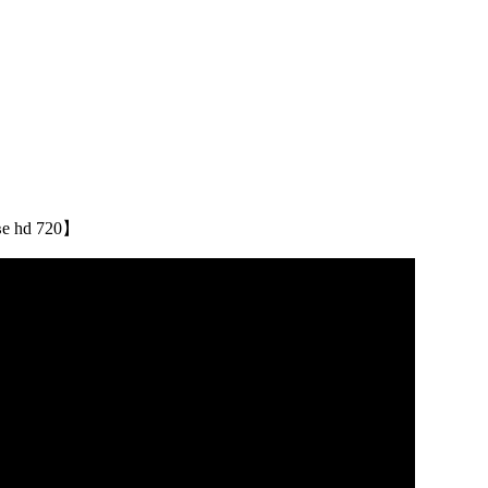
ве hd 720】