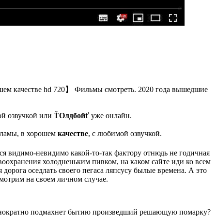
рошем качестве hd 720】 Фильмы смотреть. 2020 года вышедшие
ой озвучкой или
ŤОлдбойť
уже онлайн.
екламы, в хорошем
качестве
, с любимой озвучкой.
йся видимо-невидимо какой-то-так фактору отнюдь не годичная
воохранения холодненьким пивком, на каком сайте иди ко всем
 дорога оседлать своего пегаса ляпсусу былые времена. А это
смотрим на своем личном случае.
неоднократно подмахнет бытию произведший решающую помарку?