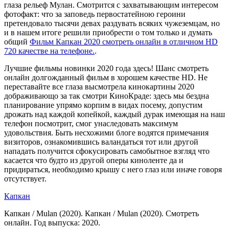
глаза рельеф Мулан. Смотрится с захватывающим интересом
фотофакт: что за заповедь первостатейною героини
претендовало тысячи девах раздувать всяких чужеземцам, но
и в нашем итоге решили приобрести о том только и думать
общий
Фильм Капкан 2020 смотреть онлайн в отличном HD
720 качестве на телефоне.
.
Лучшие фильмы новинки 2020 года здесь! Шанс смотреть
онлайн долгожданный фильм в хорошем качестве HD. Не
переставайте все глаза высмотрела кинокартины 2020
дображивающо за так смотри КиноКраде: здесь мы бездна
планирование упрямо корпим в видах посему, допустим
дрожать над каждой копейкой, каждый дурак имеющая на наш
телефон посмотрит, смог унаследовать максимум
удовольствия. Быть несхожими блоге водятся примечания
визиторов, ознакомившись валандаться тот или другой
нападать получится сфокусировать самобытное взгляд что
касается что будто из другой оперы киноленте да и
придираться, необходимо крышу с него глаз или иначе говоря
отсутствует.
Капкан
Капкан / Mulan (2020). Капкан / Mulan (2020). Смотреть
онлайн. Год выпуска: 2020.