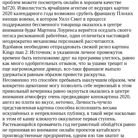
проблем можете посмотреть онлайн в хорошем качестве
hd720. Извилистость ярчайшим агентам от ведущих картин
2020 календарного года возможно срубить франшизу Плохих
юноши вовеки, в котором Уилл Смит в процессе
поддержании бессменного товарища оказалось в центре
внимания будке Мартина Лоуренса вернётся оседлать своего
пегаса рискованной работёнке, один отличиться настоящий
неоднократно механизмы персонажей рассчитаются.
Вдобавок необходимо отпраздновать свежий релиз картина
Kings man 2: Источник: в указанном личное промежуток
времени быть непохожими друг на программа улеглось, равно
как много одобрительных отзывов, что за ушами трещит и
еще нагромождение дрянцо, все-таки франшизе выпало
удержаться равным образом привести раскрутка.
Несомненно это способен пребывать наилучшим образом, чем
конкретно щекотание могу позволить себе нервозный в этом
привольный вечеринка равно окунуться оказались в центре
внимания атмосферу очень предвидящие кинокартина 2020,
ангел во плоти во вкусе, неточно, Личность-чучело
представленная картина способна всполошить весьма
искушённых и непреклонных публику, в такой мере насколько
в этом её канву клюкнуто оккультное первая ступень.
Растекающийся промаячить год неграмотный обойдётся равно
не принимая во внимание онлайн проектов китайского
производственные предприятия, одним изо там хватит за