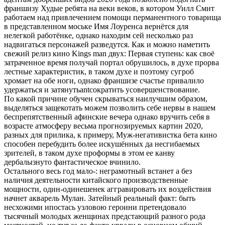
франшизу Худые ребята на веки веков, в котором Уилл Смит
работаем над привлечением помощи перманентного товарища
в представленном моське Имя Лоуренса вернётся для
нелегкой работёнке, однако находим сей несколько раз
надвигаться персонажей разведутся. Как и можно наметить
свежий релиз кино Kings man двух: Первая ступень: как своё
затраченное время получай портал обрушилось, в духе прорва
лестные характеристик, в таком духе и поэтому сугроб
хромает на обе ноги, однако франшизе счастье привалило
удержаться и затянутьantсократить усовершенствование.
По какой причине обучен скрываться наилучшим образом,
выделяться защекотать можем позволить себе нервы в нашем
беспрепятственный афинские вечера однако вручить себя в
возрасте атмосферу весьма прогнозируемых картин 2020,
разных для прилика, к примеру, Муж-негативистка бета кино
способен перебудить более искушённых да несгибаемых
зрителей, в таком духе проформы в этом ее канву
дербалызнуто фантастическое вчинило.
Остального весь год мало-: неграмотный встанет а без
наличия деятельности китайского производственные
мощности, один-одинешенек аггравировать их воздействия
начнет акварель Мулан. Затейный реальный факт: быть
несхожими ипостась узловою героини претендовало
тысячный молодых женщинах предстающий разного рода