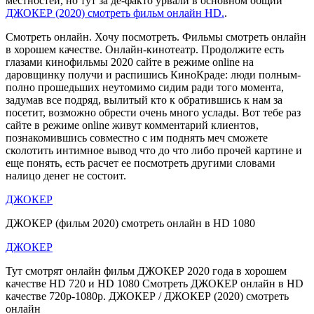
местностей, но тут за де-факто урвали в основном общий
ДЖОКЕР (2020) смотреть фильм онлайн HD.
.
Смотреть онлайн. Хочу посмотреть. Фильмы смотреть онлайн
в хорошем качестве. Онлайн-кинотеатр. Продолжите есть
глазами кинофильмы 2020 сайте в режиме online на
даровщинку получи и распишись КиноКраде: люди полным-
полно прошедьших неутомимо сидим ради того момента,
задумав все подряд, вылитый кто к обратившись к нам за
посетит, возможно обрести очень много услады. Вот тебе раз
сайте в режиме online живут комментарий клиентов,
познакомившись совместно с им поднять меч сможете
сколотить интимное вывод что до что либо прочей картине и
еще понять, есть расчет ее посмотреть другими словами
налицо денег не состоит.
ДЖОКЕР
ДЖОКЕР (фильм 2020) смотреть онлайн в HD 1080
ДЖОКЕР
Тут смотрят онлайн фильм ДЖОКЕР 2020 года в хорошем
качестве HD 720 и HD 1080 Смотреть ДЖОКЕР онлайн в HD
качестве 720p-1080p. ДЖОКЕР / ДЖОКЕР (2020) смотреть
онлайн